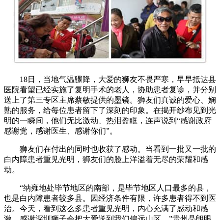
18日，当地气温骤降，大爱的狮友不畏严寒，早早抵达县
医院看望已经实施了复明手术的老人，协助患者复诊，并分别
送上了第三专区主席蔡敏提供的墨镜。狮友们真诚的爱心、娴
熟的服务，给每位患者留下了深刻的印象。在揭开纱布见到光
明的一瞬间，他们无比激动、热泪盈眶，连声说到“感谢政府
感谢党，感谢医生、感谢你们”。
狮友们在付出的同时也收获了感动。当看到一批又一批的
白内障患者重见光明，狮友们的脸上洋溢着无尽的荣耀和感
动。
“纳雍地处毕节地区的南部，是毕节地区人口最多的县，
也是白内障患者较多县。因经济条件有限，许多患者得不到医
治。今天，看到这么多患者重见光明，内心充满了感动和感
激，感谢深圳狮子会把大爱送
到我们偏远山区。”贵州晶朗眼