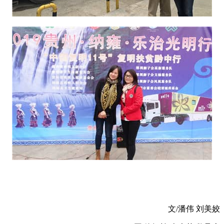
文/潘伟 刘美姣