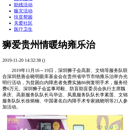
助残活动
赈灾活动
扶贫帮困
关爱社区
医疗卫生
狮爱贵州情暖纳雍乐治
2019-11-20 14:32:38 (
)
2019年11月16～19日，深圳狮子会高新、文锦等服务队联
合深圳慈善会晓明眼库基金会在贵州省毕节市纳雍乐治举办光
明行活动，为贫困白内障患者免费实施86例复明手术，服务经
费6万元。深圳狮子会监事邓毅、防盲助盲委员会执行主席魏
承庆、高新服务队队长马华达、凤凰服务队队长李素莲、文锦
服务队队长徐炳楠、中国著名白内障手术专家姚晓明等21人参
加活动。