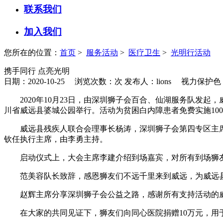
联系我们
加入我们
您所在的位置：
首页
>
服务活动
>
医疗卫生
>
光明行活动
携手同行 点亮光明
日期：2020-10-25 浏览次数：
次
发布人：lions
视力保护色
2020年10月23日，由深圳狮子会百合、仙湖服务队
川省威远县婆城公园举行。活动为贫困白内障患者免费实施100
威远县残疾人联合会理事长杨涛，深圳狮子会第四专区主
钦任执行主席，由李勇主持。
启动仪式上，大会主席李建介绍到场嘉宾，对所有到场狮
范美容队长致辞，感恩狮友们不远千里来到威远，为威远
赵辉主席分享深圳狮子会公益之路，感谢所有支持活动的
在大家的共同见证下，狮友们向同心医院捐赠10万元，