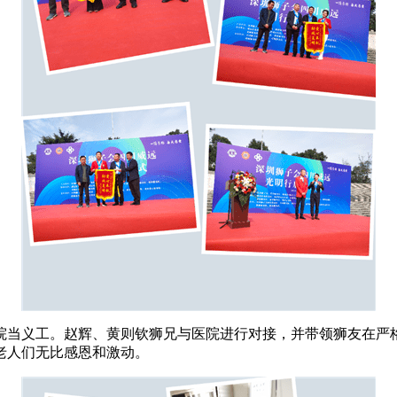
院当义工。赵辉、黄则钦狮兄与医院进行对接，并带领狮友在严
老人们无比感恩和激动。